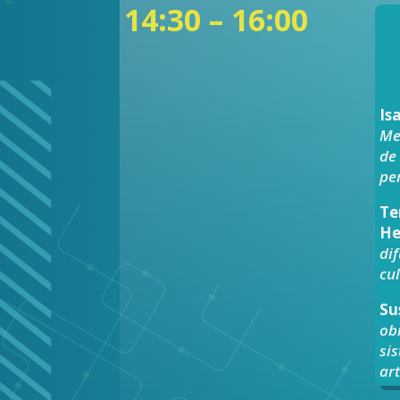
14:30 – 16:00
Is
Me
de
pe
Te
He
di
cu
Su
ob
si
ar