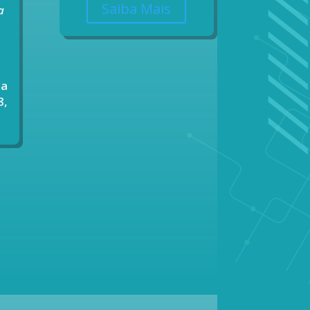
Saiba Mais
a
da
8,