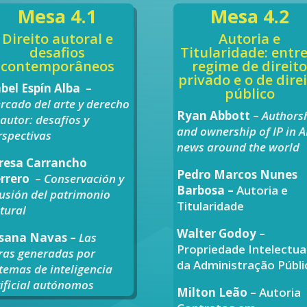
Mesa 4.1
Mesa 4.2
Direito autoral e
Autoria e
desafios
Titularidade: entre
contemporâneos
regime de direit
privado e o de dire
abel Espín Alba
–
público
rcado del arte y derecho
Ryan Abbott
–
Authors
 autor: desafíos y
and ownership of IP in A
rspectivas
news around the world
resa Carrancho
Pedro Marcos Nunes
rrero
–
Conservación y
Barbosa –
Autoria e
fusión del patrimonio
Titularidade
ltural
Walter Godoy
–
sana Navas –
Las
Propriedade Intelectua
ras generadas por
da Administração Públi
stemas de inteligencia
tificial autónomos
Milton Leão
– Autoria