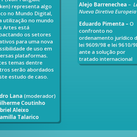
Alejo Barrenechea
–
L
ken) representa algo
Nue
va Diretiva Europeia
ico no Mundo Digital,
a utilização no mundo
Eduardo Pimenta –
O
s Artes está
confronto no
pactando os setores
ordenamento jurídico 
iativos para uma nova
lei 9609/98 e lei 9610/9
ssibilidade de uso em
ante a solução por
versas plataformas.
tratado internacional
tes temas dentre
tros serão abordados
ste estudo de caso.
dro Lana
(moderador)
ilherme Coutinho
briel Aleixo
amilla Talarico