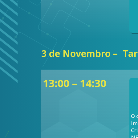
3 de Novembro – Ta
13:00 – 14:30
O 
Im
Cr
NF