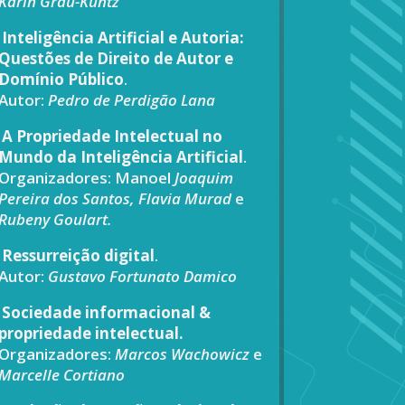
Karin Grau-Kuntz
Inteligência Artificial e Autoria:
Questões de Direito de Autor e
Domínio Público
.
Autor:
Pedro de Perdigão Lana
A Propriedade Intelectual no
Mundo da Inteligência Artificial
.
Organizadores: Manoel
Joaquim
Pereira dos Santos, Flavia Murad
e
Rubeny Goulart.
Ressurreição digital
.
Autor:
Gustavo Fortunato Damico
Sociedade informacional &
propriedade intelectual.
Organizadores:
Marcos Wachowicz
e
Marcelle Cortiano