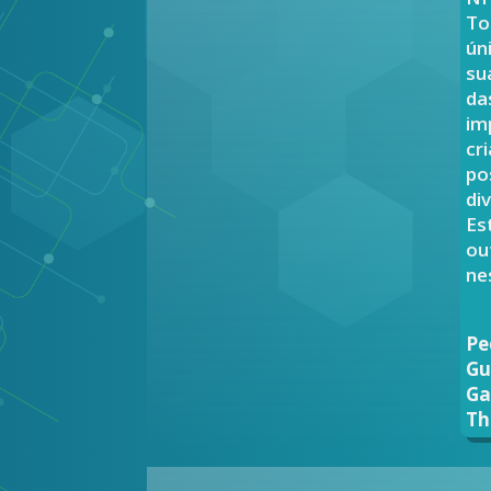
To
ún
su
da
im
cr
po
di
Es
ou
ne
Pe
Gu
Ga
Th