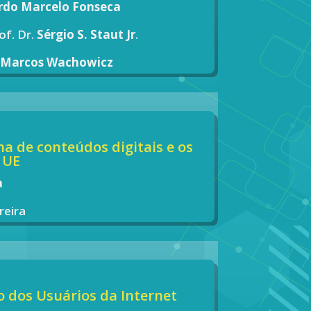
rdo Marcelo Fonseca
of. Dr.
Sérgio S. Staut Jr
.
.
Marcos Wachowicz
ha de conteúdos digitais e os
 UE
a
reira
to dos Usuários da Internet