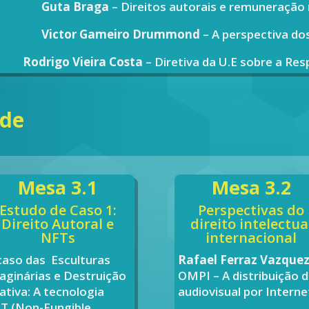
Guta Braga
– Direitos autorais e remuneração
Victor Gameiro Drummond
– A perspectiva dos
Rodrigo Vieira Costa
– Diretiva da U.E sobre a Re
rde
Mesa 3.1
Mesa 3.2
Estudo de Caso 1:
Perspectivas do
Direito Autoral e
direito intelectua
NFTs
internacional
caso das Esculturas
Rafael Ferraz Vazque
aginárias e Destruição
OMPI – A distribuição 
iativa: A tecnologia
audiovisual por Interne
T (Non-Fungible