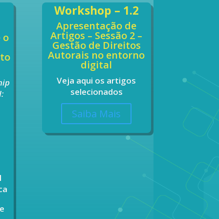
Workshop – 1.2
Apresentação de
Artigos
– Sessão
2 –
 o
Gestão de Direitos
o
Autorais no entorno
ito
digital
Veja aqui os artigos
hip
selecionados
I:
Saiba Mais
l
ca
 e